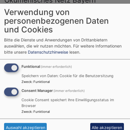
Ökumenisches Netz Bayern
für Gerechtigkeit, Frieden und Bewahrung der Schöpfung
Verwendung von
Hauptnavigation
personenbezogenen Daten
und Cookies
Bitte die Dienste und Anwendungen von Drittanbietern
Startseite
Weihnachtspredigt 2025
auswählen, die wir nutzen möchten.
Für weitere Informationen
bitte unsere
Datenschutzhinweise
lesen.
Weihnachtspredigt
Funktional
(immer erforderlich)
2025
Speichern von Daten: Cookie für die Benutzersitzung
Zweck
:
Funktional
Consent Manager
(immer erforderlich)
Gottfried Orth hat uns dankenswerter Weise wieder die
Cookie Consent speichert Ihre Einwilligungsstatus im
am Heiligen Abend in
Weihnachtspredigt gesendet, die er
Browser
der Christvesper in der Heilig Geist Kirche in
Zweck
:
Funktional
Rothenburg
gehalten hat.
Auswahl akzeptieren
Alle akzeptieren