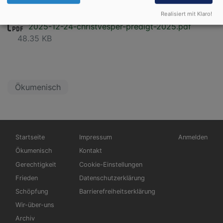
Hier die Predigt
Realisiert mit Klaro!
2025-12-24-christvesper-predigt-2025.pdf
48.35 KB
Ökumenisch
Hauptnavigation
Fußbereichsmenü
Benutzermen
Startseite
Impressum
Anmelden
Ökumenisch
Kontakt
Gerechtigkeit
Cookie-Einstellungen
Frieden
Datenschutzerklärung
Schöpfung
Barrierefreiheitserklärung
Wir-über-uns
Archiv