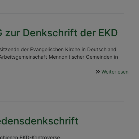
Eine
Bitte
von
Konra
G zur Denkschrift der EKD
Raiser
ua.
an
sitzende der Evangelischen Kirche in Deutschland
unser
ie Arbeitsgemeinschaft Mennonitischer Gemeinden in
Kirche
in
Weiterlesen
über
Zeiten
Offe
von
Brie
Kriege
der
AM
zur
Denk
edensdenkschrift
der
EKD
chienen EKD-Kontroverse