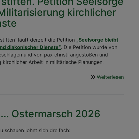
 stiften. Petition Seelsorge
 Militarisierung kirchlicher
nste
tiften“ läuft derzeit die Petition
„S
e
elsorge bleibt
r und diakonischer Dienste“
. Die Petition wurde von
eschlagen und von pax christi angestoßen und
kirchlicher Arbeit in militärische Planungen.
Weiterlesen
über
Selig
sind
die
Friede
... Ostermarsch 2026
stiften
Petiti
Seels
u schauen lohnt sich dreifach:
bleibt