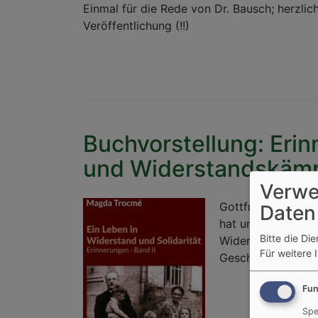
Einmal für die Rede von Dr. Bausch; herzli
Veröffentlichung (!!)
Buchvorstellung: Erin
und Widerstandskäm
Verwe
Gottfried Orth: Ic
Daten
hat und das deutl
Bitte die Di
Widerstand führt -
Für weitere 
Geschichte.
Fun
Spe