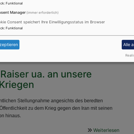
ck
:
Funktional
sent Manager
(immer erforderlich)
kie Consent speichert Ihre Einwilligungsstatus im Browser
ck
:
Funktional
Weiterlesen
über
zeptieren
Alle 
Buchvo
Erinn
Reali
der
Pazifis
 Raiser ua. an unsere
und
 Kriegen
Wider
Magd
Trocm
fentlichen Stellungnahme angesichts des beredten
Öffentlichkeit zu dem Krieg gegen den Iran mit seinen
on hinaus.
Weiterlesen
über